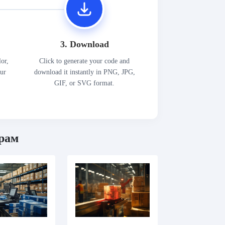
3. Download
lor,
Click to generate your code and
our
download it instantly in PNG, JPG,
GIF, or SVG format.
грам