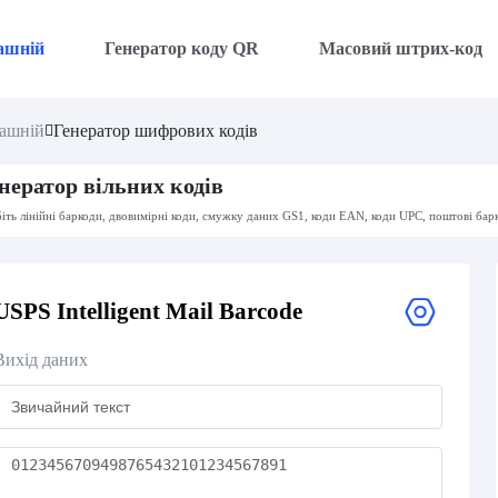
ашній
Генератор коду QR
Масовий штрих-код
ашній
Генератор шифрових кодів
нератор вільних кодів
іть лінійні баркоди, двовимірні коди, смужку даних GS1, коди EAN, коди UPC, поштові бар
USPS Intelligent Mail Barcode
Вихід даних