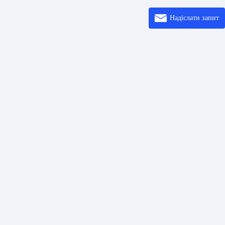
Надіслати запит
осилання
Розв’ язки
Ввод
шифрових кодів
Центр довідки
Про
коду QR
Printer