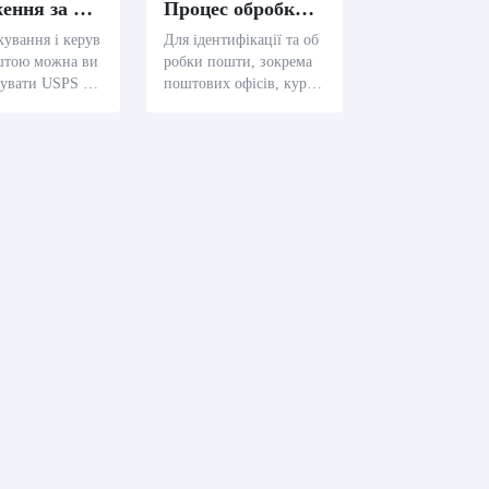
Застеження за повідомленнями
Процес обробки повідомлень
кування і керув
Для ідентифікації та об
штою можна ви
робки пошти, зокрема
увати USPS Int
поштових офісів, курир
Mail баркоди, зо
ів тощо, можна викорис
риерські компа
товувати смужкові коди
стичні компанії
USPS Intelligent Mail. С
кануючи USPS I
кануючи смужковий ко
t Mail barcode,
д USPS Intelligent Mail,
видко визначи
ви можете швидко визн
мацію про пові
ачити інформацію про
, зокрема дже
пошту, зокрема джерел
изначення, мет
о, призначення, час по
порту, час тран
шти, метод пошти тощ
тощо, що допом
о, що допоможе покра
ращити ефекти
щити ефективність і то
надійність слідк