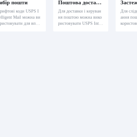
ибір пошти
Поштова доставка
рифтові коди USPS I
Для доставки і керуван
Для слід
elligent Mail можна ви
ня поштою можна вико
ання по
ристовувати для впор
ристовувати USPS Intell
користов
кування і керування
igent Mail barcodes, зокр
elligent 
оштою, такими як по
ема поштові служби, по
крема ко
ові офіси, курири то
штові офіси тощо. Скан
нії, логі
о. Скануючи шрифтов
уючи USPS Intelligent M
тощо. С
 код USPS Intelligent
ail barcode, ви можете
ntelligen
il, ви можете швидко
швидко визначити інфо
можна ш
изначити інформацію
рмацію про пошту, зокр
ти інфор
о пошту, таку як при
ема адресу доставки по
домлення
ачення, метод пошти,
відомлення, час доставк
рело, пр
с пошти тощо, що до
и та іншу інформацію,
од транс
омагає покращити ефе
що допоможе покращит
спорту 
ивність і точність в
и ефективність і точніст
оже пок
ь дос
вність і 
ування