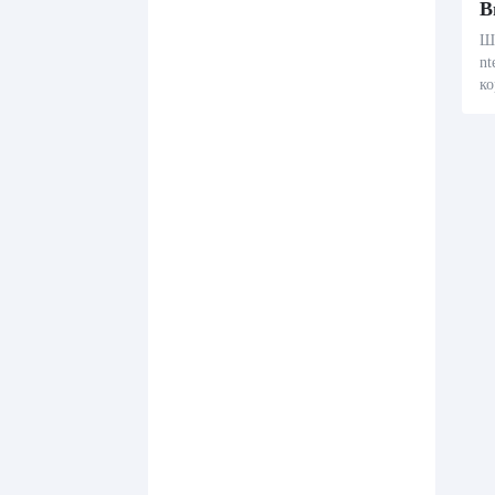
В
Ш
nt
ко
яд
п
шт
щ
ий
Ma
в
пр
зн
ча
п
кт