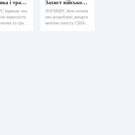
Логістика і транспорт
Захист військових
 баркоди зна
ЛОГМАРС були початк
вою корисність
ово розроблені департа
ичному та транс
ментом захисту США,
 секторі, спро
щоб кодувати значну кі
тегорізацію і
лькість конфіденційних
цію пакунків за
даних, включаючи війсь
ою кодування п
кові специфікації як MI
кодів призначе
L-STD-1189B, MIL-ST
D-129, MIL-STD-2073-1
C і MIL-STD-129N.