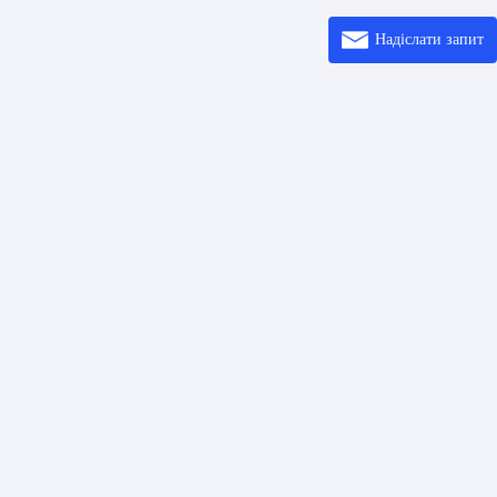
Надіслати запит
осилання
Розв’ язки
Ввод
шифрових кодів
Центр довідки
Про
коду QR
Printer