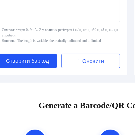
Символ: літери 0- 9 і A- Z у великих регістрах і « / », «+ », «% », «$ », « - «,».
і пробіли
Довжина: The length is variable, theoretically unlimited and unlimited
Створити баркод
Оновити
Generate a Barcode/QR Co