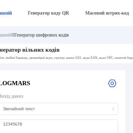
ашній
Генератор коду QR
Масовий штрих-код
ашній
Генератор шифрових кодів
нератор вільних кодів
іть лінійні баркоди, двовимірні коди, смужку даних GS1, коди EAN, коди UPC, поштові бар
LOGMARS
Вихід даних