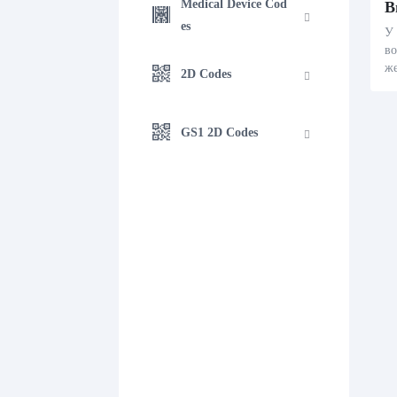
Medical Device Cod
В
es
У 
во
же
2D Codes
б
л
я 
GS1 2D Codes
і 
то
дз
оц
аб