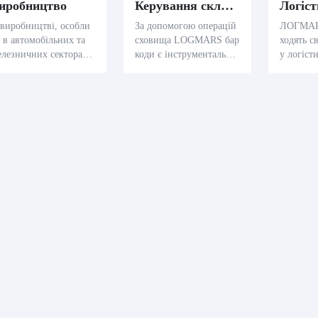
иробництво
Керування складом
виробництві, особли
За допомогою операцій
ЛОГМАРС
 в автомобільних та
сховища LOGMARS бар
ходять с
лезничних секторах,
коди є інструментальни
у логіст
аркоди LOGMARS є к
ми для кодування елеме
портному
ючовими для кодуванн
нтів, підвищуючи ефект
щуючи ка
багатьох компонентів
ивність відділення елем
організа
товарів, підтримуючи
ентів і контролювання i
допомог
чність стеження та на
nventory.
оштових 
ору за допомогою пр
ння.
есів виробництва та з
езпечення якості.