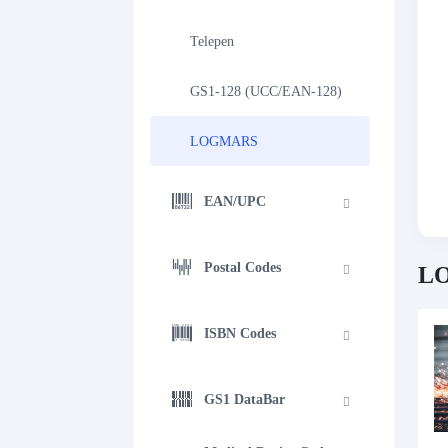
Telepen
GS1-128 (UCC/EAN-128)
LOGMARS
EAN/UPC
Postal Codes
LO
ISBN Codes
GS1 DataBar