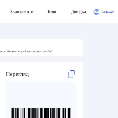
Звантажити
Блог
Довідка
Language
коди і багато інших безкоштовно онлайн!
Перегляд