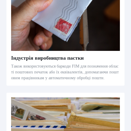
Індустрія виробництва пастки
Також використовуються баркоди FIM для позначення облас
ті поштових печаток або їх еквівалентів, допомагаючи пошт
овим працівникам у автоматичному обробці пошти.