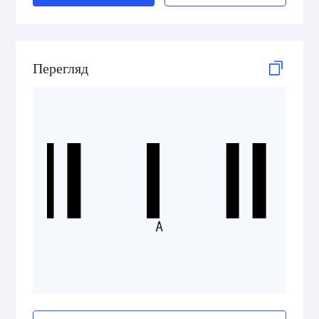
ISBN Codes
GS1 DataBar
Перегляд
Medical Device Codes
2D Codes
GS1 2D Codes