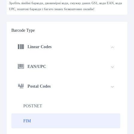
Зробіть лінійні баркоди, двовимірні коди, смужку даних GS1, коди EAN, коди
UPC, поштові баркоди і багато інших безкоштовно онлайн!
Barcode Type
Linear Codes
EAN/UPC
Postal Codes
POSTNET
FIM