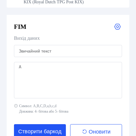
KIX (Royal Dutch TPG Post KIX)
Royal Mail 4-State Customer Code
FIM
Japan Post 4-State Customer Code
Вихід даних
AusPost 4-State Customer Code
Deutsche Post Identcode
Deutsche Post Leitcode
USPS Intelligent Mail Barcode
Символ: A,B,C,D,a,b,c,d
USPS PLANET
Довжина: 4- бітова або 5- бітова
USPS POSTNET
Створити баркод
Оновити