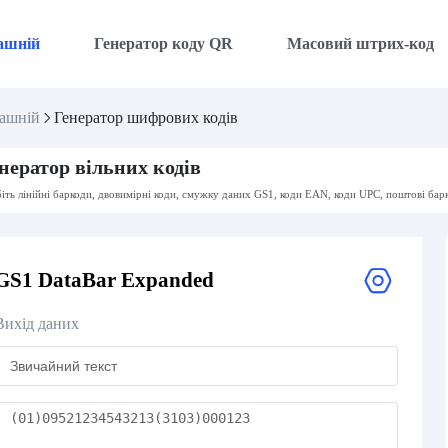
ашній
Генератор коду QR
Масовий штрих-код
ашній
Генератор шифрових кодів
нератор вільних кодів
іть лінійні баркоди, двовимірні коди, смужку даних GS1, коди EAN, коди UPC, поштові бар
GS1 DataBar Expanded
Вихід даних