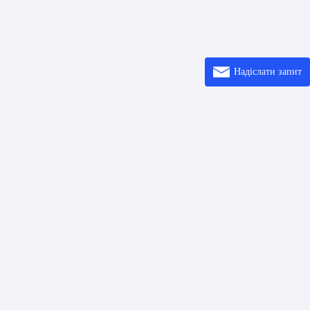
Надіслати запит
осилання
Розв’ язки
Ввод
шифрових кодів
Центр довідки
Про
коду QR
Printer