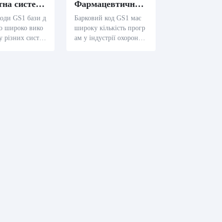
Малютна система POS
Фармацевтична та здоров'яна індустрія
коди GS1 бази д
Барковий код GS1 має
о широко вико
широку кількість прогр
у різних систе
ам у індустрії охорони з
ування POS (то
доров’ я. Вона може еф
ажу). Його диз
ективно кодувати ключ
є змогу продав
ові інформації, зокрема
давати інформа
серійні номери, номери
о резервування
партій і дати застосуван
о точніше, а та
ня роботи з фармацевти
ати споживачам
чними та медичними п
ішу інформацію
родуктами, забезпечуюч
укти.
и безпеку і якість проду
ктів.