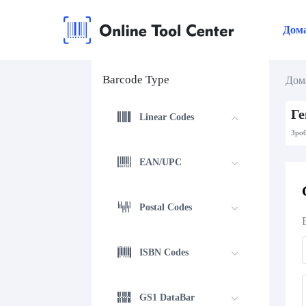
Дом
Barcode Type
Дом
Ге
Linear Codes
Зроб
EAN/UPC
Postal Codes
ISBN Codes
GS1 DataBar