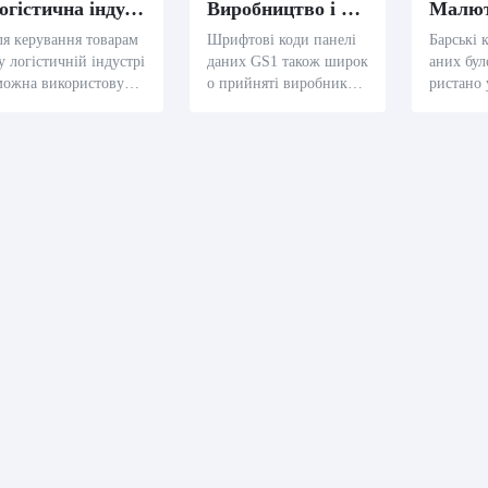
Логістична індустрія
Виробництво і торгівля споживачами
я керування товарам
Шрифтові коди панелі
Барські 
у логістичній індустрі
даних GS1 також широк
аних бул
можна використовуват
о прийняті виробникам
ристано 
баркоди GS1 DataBar.
и споживачів товарів і т
мах скан
а допомогою баркоду
орговими асоціаціями.
чки прод
1 DataBar компанії м
Вона може кодувати всі
айн нада
уть краще стежити за
ключові інформації про
цям про
 керувати інформаціє
продукт, зокрема вагу,
цію щод
про товари, зокрема
ціну і дату застарілості,
достатнь
ерело, призначення,
збільшуючи прозорість
кож над
осіб транспорту, час т
і ефективність ланцюгу
детальн
нспорту та іншою інф
постачання.
про прод
мацією про товари, а
акож спрощувати розп
ядкування і розподіл
варів.