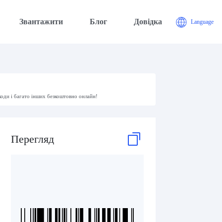
Звантажити
Блог
Довідка
Language
коди і багато інших безкоштовно онлайн!
Перегляд