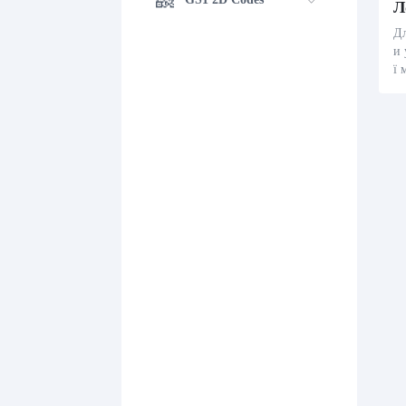
Дл
и 
ї 
и 
З
GS
ож
та
ю 
дж
сп
ра
ор
т
ор
то