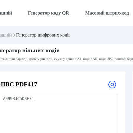
ашній
Генератор коду QR
Масовий штрих-код
ашній
Генератор шифрових кодів
нератор вільних кодів
іть лінійні баркоди, двовимірні коди, смужку даних GS1, коди EAN, коди UPC, поштові бар
HIBC PDF417