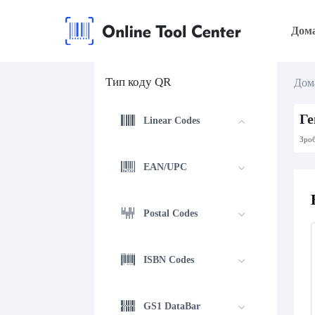
Дом
Тип коду QR
Дом
Ге
Linear Codes
Зроб
EAN/UPC
Postal Codes
ISBN Codes
GS1 DataBar