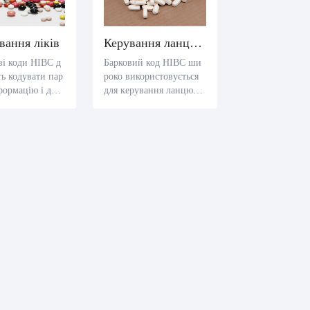
вання ліків
Керування ланцюгом постачання
і коди HIBC д
Барковий код HIBC ши
ь кодувати пар
роко використовується
формацію і дат
для керування ланцюго
ілості в медичн
м постачання в індустрі
ктах, за допом
ї охорони здоров'я. За д
их менеджери л
опомогою баркодів HIB
постачання мож
C організації охорони з
е стежити за да
доров'я та постачальник
тарілості медич
и можуть досліджувати
уктів і керуват
і керувати продуктами
 а також прийм
ефективніше, забезпечу
відні дії
ючи точну ідентифікаці
ю даних і досліджуванн
я.