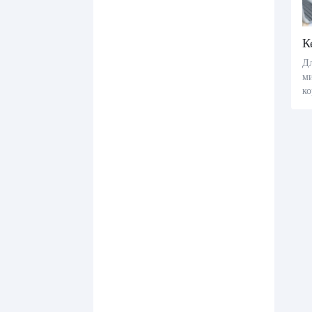
Д
м
ко
H
ук
к
ат
ін
чи
и
ла
ат
ат
чн
ш