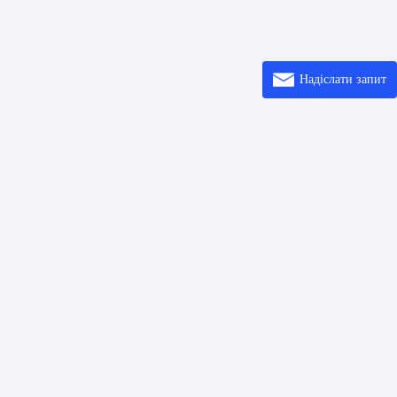
Надіслати запит
осилання
Розв’ язки
Ввод
шифрових кодів
Центр довідки
Про
коду QR
Printer