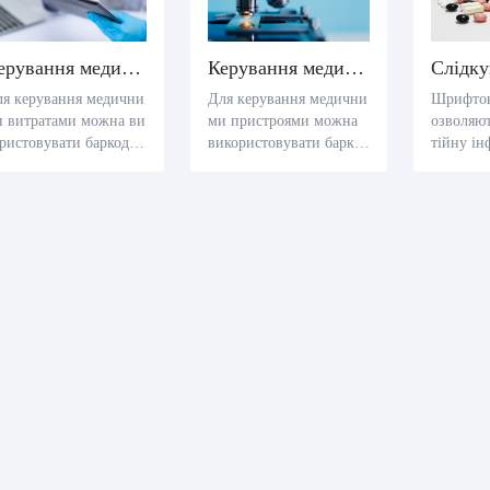
Керування медичними витратами
Керування медичними пристроями
Слідку
ля керування медични
Для керування медични
Шрифтов
и витратами можна ви
ми пристроями можна
озволяют
ристовувати баркоди
використовувати баркод
тійну ін
IBC. За допомогою др
и HIBC. За допомогою
и застар
у баркоду HIBC на до
друку баркодів HIBC на
их проду
ументі медичних витр
медичних пристроях лі
огою як
 лікарні або медичної
карні або медичні устан
анцюга 
ституції зручно визна
ови зручно спостерігат
уть кращ
ти і керувати медичн
и за пристроями і керув
тами зас
ми витратами, наприк
ати ними, зокрема моде
них прод
д, назвою пацієнта, д
лі пристроїв, дати виро
и ними,
ою лікування, результ
бництва, тривалість роб
ати відпо
ом діагностики, меди
оти, записи підтримки
ими витратами та ін
та іншу інформацію.
ою інформацією.