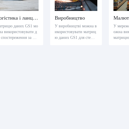
Логістика і ланцюга постачання
Виробництво
атрицю даних GS1 мо
У виробництві можна в
У мереже
а використовувати д
икористовувати матриц
ожна ви
 спостереження за рух
ю даних GS1 для стеже
матрицю
 товарів, збільшуючи
ння за частинами і збир
міткуван
озорость і ефективніс
аннями, щоб забезпечи
товарів,
 ланцюгу постачання.
ти якість і ефективність
ьшу інф
процесу виробництва.
одукти і
рування 