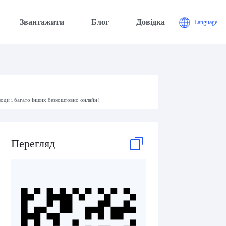
Звантажити
Блог
Довідка
Language
коди і багато інших безкоштовно онлайн!
Перегляд