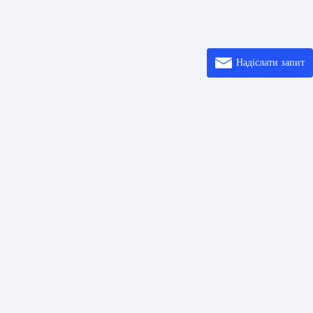
Надіслати запит
осилання
Розв’ язки
Ввод
шифрових кодів
Центр довідки
Про
коду QR
Printer