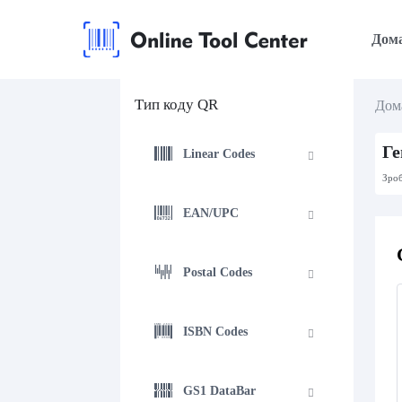
Дом
Тип коду QR
Дом
Ге
Linear Codes
Зроб
EAN/UPC
Postal Codes
ISBN Codes
GS1 DataBar