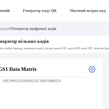
ашній
Генератор коду QR
Масовий штрих-код
ашній
Генератор шифрових кодів
нератор вільних кодів
іть лінійні баркоди, двовимірні коди, смужку даних GS1, коди EAN, коди UPC, поштові бар
GS1 Data Matrix