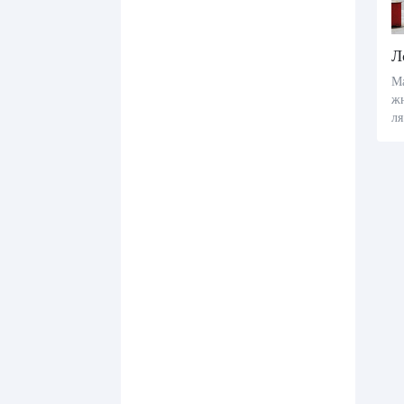
М
жн
ля
ом
пр
ть