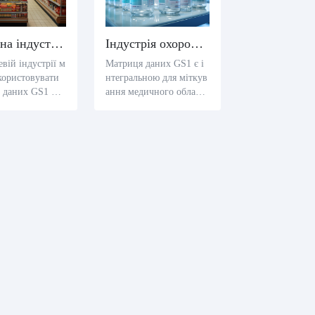
Малютна індустрія
Індустрія охорони здоров'я
вій індустрії м
Матриця даних GS1 є і
користовувати
нтегральною для міткув
 даних GS1 для
ання медичного обладн
ня і пакування
ання і фармацевтичних
 щоб надати біл
продуктів, які можуть к
ормацію про пр
одувати широкі дані, зо
 спрощувати ке
крема коди продуктів, ч
inventory.
исла partiй і дати застос
ування, щоб захистити
здоров'я пацієнта і забе
зпечити траєктування.