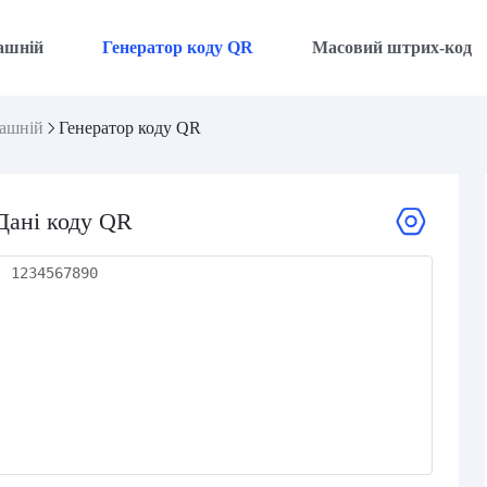
ашній
Генератор коду QR
Масовий штрих-код
ашній
Генератор коду QR
Дані коду QR