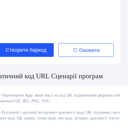
Створити баркод
Оновити
атичний код URL Сценарії програм
● Перетворити будь- який текст на код QR, підтримуючи формати зоб
раження GIF, JPG, PNG, SVG.
● Рухливий і зручний інструмент красивісті коду QR, підтримка лого
типу коду QR, рамки, точки коду, око коду, кольору, красивісті тексту