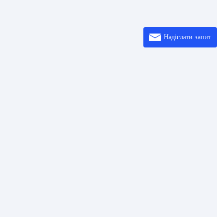
Надіслати запит
осилання
Розв’ язки
Ввод
шифрових кодів
Центр довідки
Про
коду QR
Printer