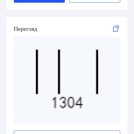
HIBC MicroPDF417
HIBC PDF417
Перегляд
HIBC QR Code
Pharmazentralnummer (PZN)
2D Codes
GS1 2D Codes