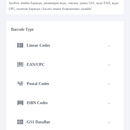
Зробіть лінійні баркоди, двовимірні коди, смужку даних GS1, коди EAN, коди
UPC, поштові баркоди і багато інших безкоштовно онлайн!
Barcode Type
Linear Codes
EAN/UPC
Postal Codes
ISBN Codes
GS1 DataBar