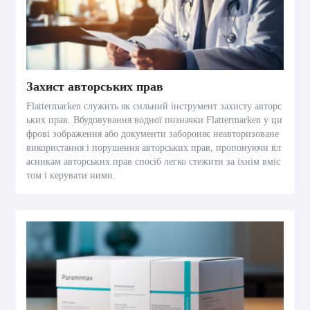
Захист авторських прав
Flattermarken служить як сильний інструмент захисту авторс
ьких прав. Вбудовування водної позначки Flattermarken у ци
фрові зображення або документи забороняє неавторизоване
використання і порушення авторських прав, пропонуючи вл
асникам авторських прав спосіб легко стежити за їхнім вміс
том і керувати ними.