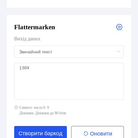
Medical Device Codes
Flattermarken
Flattermarken
Вихід даних
HIBC Aztec Code
HIBC Codablock F
HIBC Code 128
HIBC Code 39
Символ: числа 0- 9
HIBC Data Matrix
Довжина: Довжина до 90 бітів
HIBC Data Matrix Rectangular
Створити баркод
Оновити