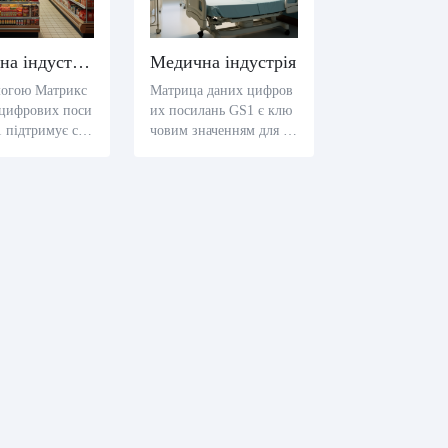
Малютна індустрія
Медична індустрія
могою Матрикс
Матрица даних цифров
 цифрових поси
их посилань GS1 є клю
 підтримує спо
човим значенням для ст
ня за продукта
еження за медичними п
нування спожив
ристроями і ліками, що
дає негайну ін
дозволяє постачальника
ю про походже
м охорони здоров'я шви
уктів і інструк
дко отримати основні д
ристання, що п
ані, наприклад, дати ви
 шлях до купув
робництва і дати завер
шення роботи, які є