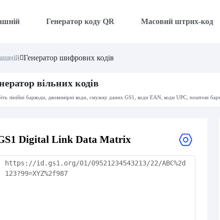
ашній
Генератор коду QR
Масовий штрих-код
ашній
Генератор шифрових кодів
нератор вільних кодів
іть лінійні баркоди, двовимірні коди, смужку даних GS1, коди EAN, коди UPC, поштові бар
GS1 Digital Link Data Matrix