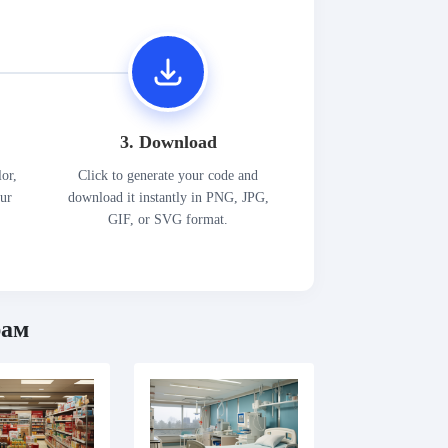
3. Download
lor,
Click to generate your code and
our
download it instantly in PNG, JPG,
GIF, or SVG format.
рам