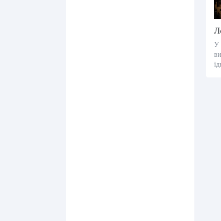
У 
ви
ід
аю
нн
у
ти