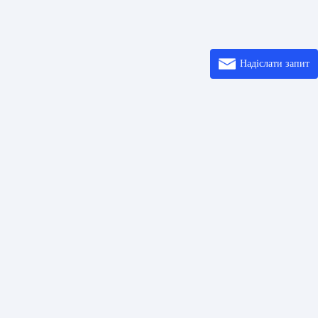
Надіслати запит
осилання
Розв’ язки
Ввод
шифрових кодів
Центр довідки
Про
коду QR
Printer