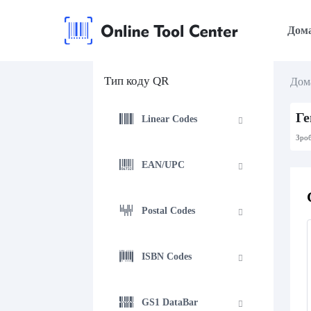
Дом
Тип коду QR
Дом
Ге
Linear Codes
Зроб
EAN/UPC
Postal Codes
ISBN Codes
GS1 DataBar