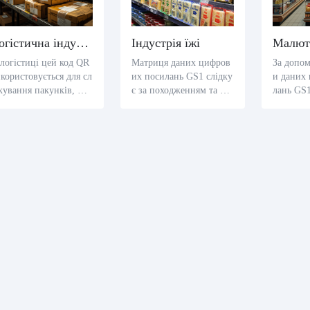
Логістична індустрія
Індустрія їжі
логістиці цей код QR
Матриця даних цифров
За допо
користовується для сл
их посилань GS1 слідку
и даних
кування пакунків, над
є за походженням та без
лань GS1
чи джерело, призначе
печними деталями елем
стережен
я і стан доставки пак
ентів їжі. Сканування с
ми. Ска
нка, покращуючи ефек
поживачів дає розумінн
ачами на
вність логістики.
я про походження і ком
формаці
позицію їжі, підтвердж
ння прод
уючи безпеку їжі.
ції вико
окращує
ання.