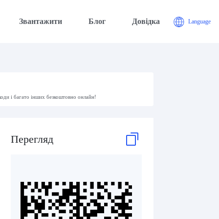
Звантажити
Блог
Довідка
Language
коди і багато інших безкоштовно онлайн!
Перегляд