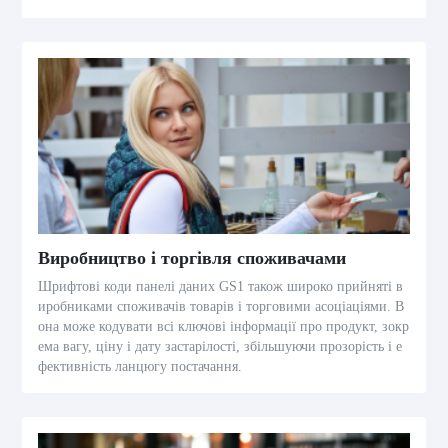
Виробництво і торгівля споживачами
Шрифтові коди панелі даних GS1 також широко прийняті в
иробниками споживачів товарів і торговими асоціаціями. В
она може кодувати всі ключові інформації про продукт, зокр
ема вагу, ціну і дату застарілості, збільшуючи прозорість і е
фективність ланцюгу постачання.