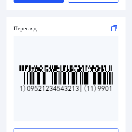
GS1 DataBar Stacked Composite
GS1 DataBar Stacked Omnidirectional
Перегляд
GS1 DataBar Stacked Omnidirectional Composite
GS1 DataBar Truncated
GS1 DataBar Truncated Composite
Medical Device Codes
2D Codes
GS1 2D Codes