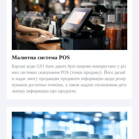
Малютна система POS
Барські коди GS1 бази даних було широко використано у різ
них системах сканування POS (точки продажу). Його дизай
н надає змогу продавцям продавати інформацію щодо резер
вування достатньо точніше, а також надати споживачам дета
льнішу інформацію про продукти.