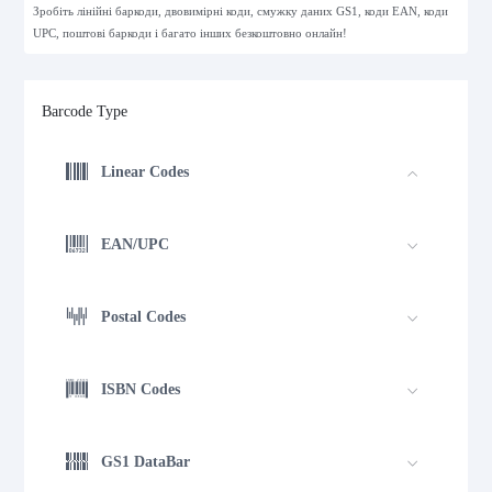
Зробіть лінійні баркоди, двовимірні коди, смужку даних GS1, коди EAN, коди
UPC, поштові баркоди і багато інших безкоштовно онлайн!
Barcode Type
Linear Codes
EAN/UPC
Postal Codes
ISBN Codes
GS1 DataBar