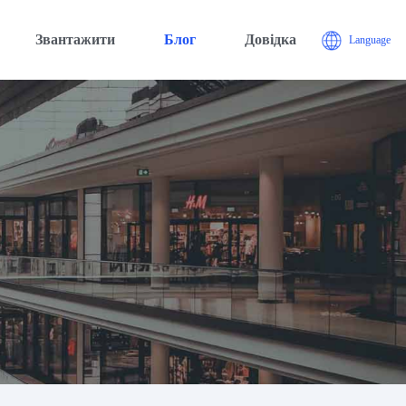
Звантажити
Блог
Довідка
Language