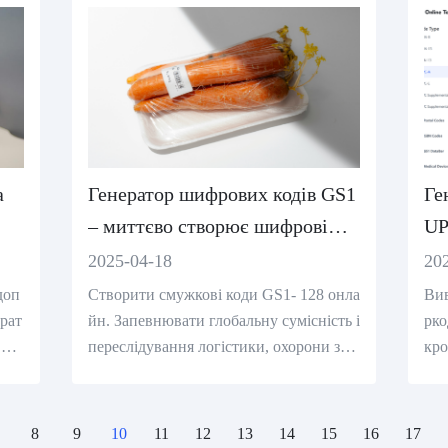
а
Генератор шифрових кодів GS1
Ге
– миттєво створює шифрові
UP
коди GS1- 128 онлайн
пі
2025-04-18
20
доп
Створити смужкові коди GS1- 128 онла
Вив
рат
йн. Запевнювати глобальну сумісність і
рко
 або
переслідування логістики, охорони здо
кро
 сум
ров’ я, малюнків. Зараз створюйте сумі
ник
сні коди GS1.
тру
8
9
10
11
12
13
14
15
16
17