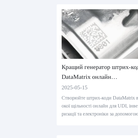
Кращий генератор штрих-ко
DataMatrix онлайн
(безкоштовний інструмент)
2025-05-15
Створюйте штрих-коди DataMatrix 
окої щільності онлайн для UDI, інв
ризації та електроніки за допомого
шого безкоштовного генератора шт
-кодів, відповідного GS1.