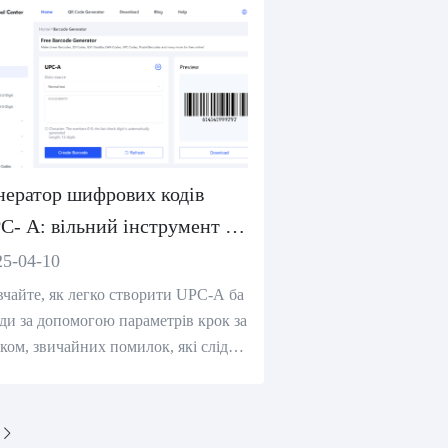
нератор шифрових кодів
C- A: вільний інструмент і
дручник налаштування
25-04-10
чайте, як легко створити UPC-A ба
ди за допомогою параметрів крок за
ком, звичайних помилок, які слід у
нути, і найкращих безкоштових інс
ментів генератора UPC-A.