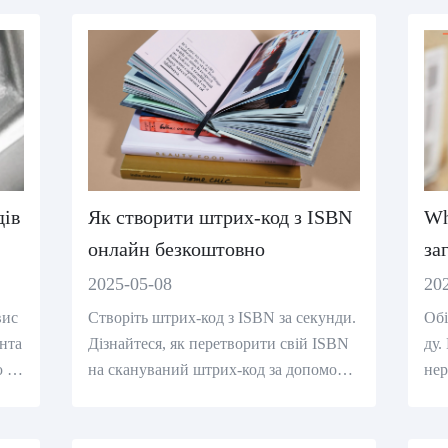
дів
Як створити штрих-код з ISBN
Wh
онлайн безкоштовно
за
ге
2025-05-08
20
ун
вис
Створіть штрих-код з ISBN за секунди.
Обі
ента
Дізнайтеся, як перетворити свій ISBN
ду.
ю на
на скануваний штрих-код за допомого
нер
рих
ю безкоштовного онлайн генератора ш
іде
трих-кодів ISBN.