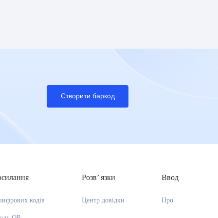
Створити баркод
осилання
Розв’ язки
Ввод
шифрових кодів
Центр довідки
Про
коду QR