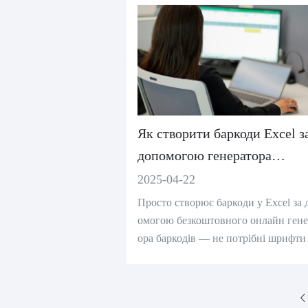
Як створити баркоди Excel з
допомогою генератора
баркодів?
2025-04-22
Просто створює баркоди у Excel за 
омогою безкоштовного онлайн гене
ора баркодів — не потрібні шрифти
додатки. Швидкий, сканувальний і
існий з Excel.