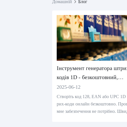
Домашній
Блог
Інструмент генератора штри
кодів 1D - безкоштовний,
онлайн та простий у
2025-06-12
використанні
Створіть код 128, EAN або UPC 1D
рих-коди онлайн безкоштовно. Про
мне забезпечення не потрібно. Шв
й, простий 1D генератор штрих-код
ля маркування та інвентаризації.