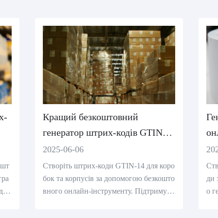
х-
Кращий безкоштовний
Ге
генератор штрих-кодів GTIN-
он
14 для відстеження коробок та
бе
2025-06-06
20
корпусів
 шт
Створіть штрих-коди GTIN-14 для коро
Ств
гра
бок та корпусів за допомогою безкошто
ди 
идки
вного онлайн-інструменту. Підтримує I
о г
ів д
TF-14, GS1-128 і допомагає забезпечит
мує
и швидке, відповідне GS1 відстеження.
лаш