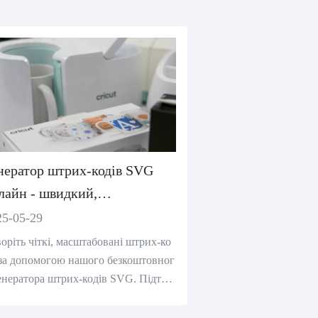
нератор штрих-кодів SVG
лайн - швидкий,
зкоштовний, масштабований
25-05-29
оріть чіткі, масштабовані штрих-ко
за допомогою нашого безкоштовног
енератора штрих-кодів SVG. Підтри
 код 128, EAN-13, ISBN та інше - на
туйте і завантажте миттєво.