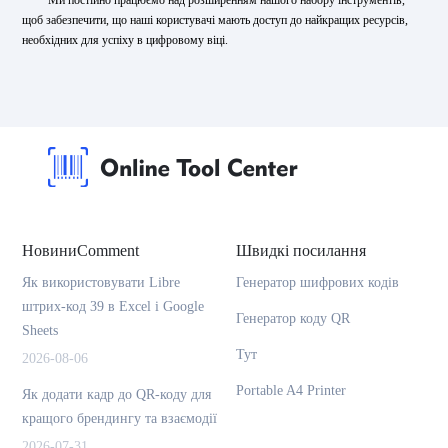
Ми постійно працюємо над розширенням нашого набору інструментів,
щоб забезпечити, що наші користувачі мають доступ до найкращих ресурсів,
необхідних для успіху в цифровому віці.
НовиниComment
Швидкі посилання
Як використовувати Libre
Генератор шифрових кодів
штрих-код 39 в Excel і Google
Генератор коду QR
Sheets
Тут
2026-08-06
Portable A4 Printer
Як додати кадр до QR-коду для
кращого брендингу та взаємодії
2026-07-31