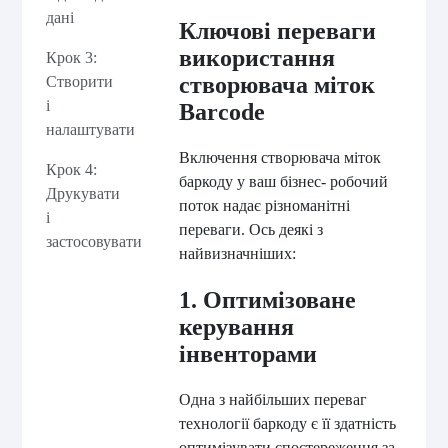
дані
Ключові переваги
використання
Крок 3:
створювача міток
Створити
і
Barcode
налаштувати
Включення створювача міток
Крок 4:
баркоду у ваш бізнес- робочий
Друкувати
поток надає різноманітні
і
переваги. Ось деякі з
застосовувати
найвизначніших:
1. Оптимізоване
керування
інвенторами
Одна з найбільших переваг
технології баркоду є її здатність
оптимізувати спостереження за