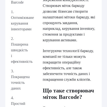
Barcode
Створювач міток баркоду
дозволяє бізнесам створити
1.
налаштовані мітоки баркоду, які
Оптимізоване
спрощують завдання,
керування
наприклад, керування inventory,
інвенторами
стеження за продуктами і
2.
керування активами.
Поширена
швидкість
Інтегруючи технології баркоду,
і
компанії не тільки можуть
ефективність
покращити операційну
ефективність, але також
3.
забезпечити точність даних і
Покращена
покращення служби клієнтів.
точність
даних
Що таке створювач
міток Barcode?
4.
Простий