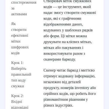
Створювач міток смужкових
спостереження
кодів — це інструмент, який
за
надає змогу створити смужкові
активами
коди, які є графічними
Як
відображеннями даних,
створити
кодуваних у шаблонах рядків
ефективні
або форм. Ці мітки можна
мітки
друкувати на клієвих мітках,
шифрових
мітках або пакуваннях і
кодів
використовувати разом з
сканерами баркоду.
Крок 1:
Виберіть
Скенер читає баркод і миттєво
правильний
отримує кодовану інформацію,
тип коду
незалежно від деталей
смужки
продукту, номерів inventory або
серійних кодів, що робить його
Крок 2:
різноманітним рішенням у
Вхідні
різних індустріях.
відповідні