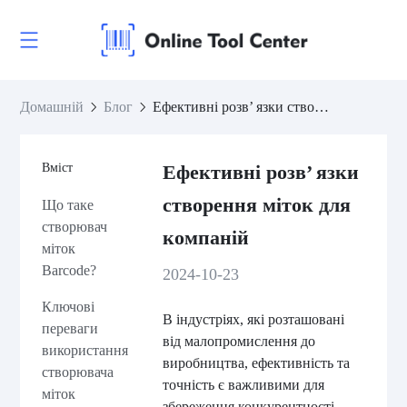
Домашній
Блог
Ефективні розв’ язки створення міток для компаній
Вміст
Ефективні розв’ язки
створення міток для
Що таке
створювач
компаній
міток
Barcode?
2024-10-23
Ключові
В індустріях, які розташовані
переваги
від малопромислення до
використання
виробництва, ефективність та
створювача
точність є важливими для
міток
збереження конкурентності.